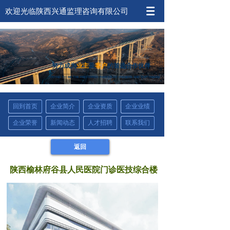
欢迎光临陕西兴通监理咨询有限公司
努力成为
业主
及
客户
的首选合作伙伴
TRYING TO BE THE PREFERRED PARTER OF
OWNERS AND CUSTOMERS
回到首页
企业简介
企业资质
企业业绩
企业荣誉
新闻动态
人才招聘
联系我们
返回
陕西榆林府谷县人民医院门诊医技综合楼