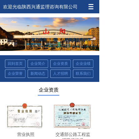
欢迎光临陕西兴通监理咨询有限公司
努力成为
业主
及
客户
的首选合作伙伴
TRYING TO BE THE PREFERRED PARTER OF
OWNERS AND CUSTOMERS
回到首页
企业简介
企业资质
企业业绩
企业荣誉
新闻动态
人才招聘
联系我们
企业资质
营业执照
交通部公路工程监