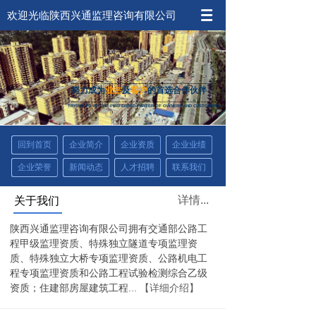
欢迎光临陕西兴通监理咨询有限公司
努力成为
业主
及
客户
的首选合作伙伴
TRYING TO BE THE PREFERRED PARTER OF
OWNERS AND CUSTOMERS
回到首页
企业简介
企业资质
企业业绩
企业荣誉
新闻动态
人才招聘
联系我们
详情...
关于我们
陕西兴通监理咨询有限公司拥有交通部公路工
程甲级监理资质、特殊独立隧道专项监理资
质、特殊独立大桥专项监理资质、公路机电工
程专项监理资质和公路工程试验检测综合乙级
...
【详细介绍】
资质；住建部房屋建筑工程