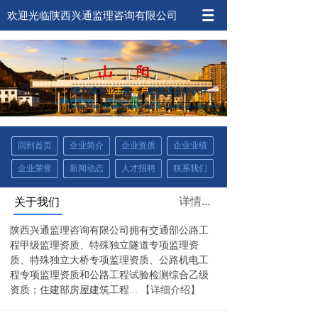
欢迎光临陕西兴通监理咨询有限公司
努力成为
业主
及
客户
的首选合作伙伴
TRYING TO BE THE PREFERRED PARTER OF
OWNERS AND CUSTOMERS
回到首页
企业简介
企业资质
企业业绩
企业荣誉
新闻动态
人才招聘
联系我们
详情...
关于我们
陕西兴通监理咨询有限公司拥有交通部公路工
程甲级监理资质、特殊独立隧道专项监理资
质、特殊独立大桥专项监理资质、公路机电工
程专项监理资质和公路工程试验检测综合乙级
...
【详细介绍】
资质；住建部房屋建筑工程